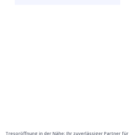
Rufen Sie uns jetzt an und
lassen Sie
uns Ihr Problem lösen!
Tresoröffnung in der Nähe: Ihr zuverlässiger Partner für